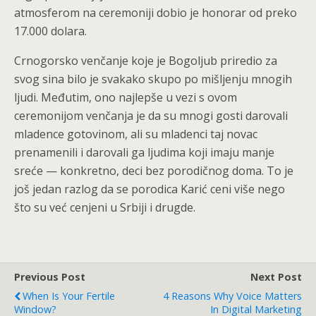
atmosferom na ceremoniji dobio je honorar od preko
17.000 dolara.
Crnogorsko venčanje koje je Bogoljub priredio za
svog sina bilo je svakako skupo po mišljenju mnogih
ljudi. Međutim, ono najlepše u vezi s ovom
ceremonijom venčanja je da su mnogi gosti darovali
mladence gotovinom, ali su mladenci taj novac
prenamenili i darovali ga ljudima koji imaju manje
sreće — konkretno, deci bez porodičnog doma. To je
još jedan razlog da se porodica Karić ceni više nego
što su već cenjeni u Srbiji i drugde.
Previous Post
Next Post
When Is Your Fertile
4 Reasons Why Voice Matters
Window?
In Digital Marketing