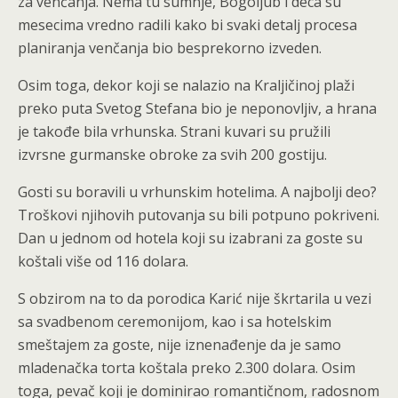
za venčanja. Nema tu sumnje, Bogoljub i deca su
mesecima vredno radili kako bi svaki detalj procesa
planiranja venčanja bio besprekorno izveden.
Osim toga, dekor koji se nalazio na Kraljičinoj plaži
preko puta Svetog Stefana bio je neponovljiv, a hrana
je takođe bila vrhunska. Strani kuvari su pružili
izvrsne gurmanske obroke za svih 200 gostiju.
Gosti su boravili u vrhunskim hotelima. A najbolji deo?
Troškovi njihovih putovanja su bili potpuno pokriveni.
Dan u jednom od hotela koji su izabrani za goste su
koštali više od 116 dolara.
S obzirom na to da porodica Karić nije škrtarila u vezi
sa svadbenom ceremonijom, kao i sa hotelskim
smeštajem za goste, nije iznenađenje da je samo
mladenačka torta koštala preko 2.300 dolara. Osim
toga, pevač koji je dominirao romantičnom, radosnom