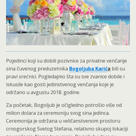
Pojedinci koji su dobili pozivnice za privatne venčanje
sina čuvenog preduzetnika
Bogoljuba Karić
a
bili su
pravi srećnici. Pogledajmo šta su sve zvanice dobile i
iskusile kao gosti jedinstvenog venčanja koje je
održano u avgustu 2018. godine.
Za početak, Bogoljub je očigledno potrošio više od
milion dolara za ceremoniju svog sina jedinca.
Ceremonija je održana u veličanstvenom prostoru
crnogorskog Svetog Stefana, relativno skupoj lokaciji